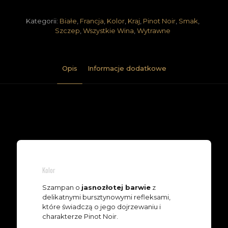
Lombardi
Pinot Noir
Szampania
Wytrawne
Kategorii:
Białe
,
Francja
,
Kolor
,
Kraj
,
Pinot Noir
,
Smak
,
Szczep
,
Wszystkie Wina
,
Wytrawne
Opis
Informacje dodatkowe
Kolor
Szampan o
jasnozłotej barwie
z
delikatnymi bursztynowymi refleksami,
które świadczą o jego dojrzewaniu i
charakterze Pinot Noir.