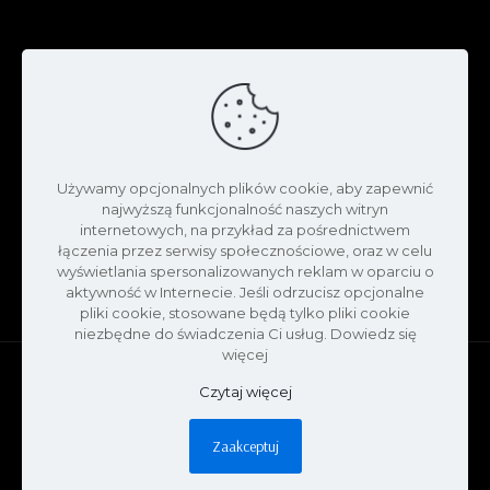
Używamy opcjonalnych plików cookie, aby zapewnić
najwyższą funkcjonalność naszych witryn
internetowych, na przykład za pośrednictwem
łączenia przez serwisy społecznościowe, oraz w celu
wyświetlania spersonalizowanych reklam w oparciu o
aktywność w Internecie. Jeśli odrzucisz opcjonalne
pliki cookie, stosowane będą tylko pliki cookie
niezbędne do świadczenia Ci usług. Dowiedz się
więcej
Czytaj więcej
2023 OktanWina.pl wykonano przez Oktan Wina |
Zaakceptuj
Wszystkie prawa zastrzeżone.