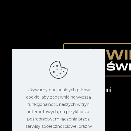
Skontaktuj się z nami
Używamy opcjonalnych plików
cookie, aby zapewnić najwyższą
Mail
funkcjonalność naszych witryn
info@oktanwina.pl
internetowych, na przykład za
pośrednictwem łączenia przez
Telefon
serwisy społecznościowe, oraz w
690 510 630